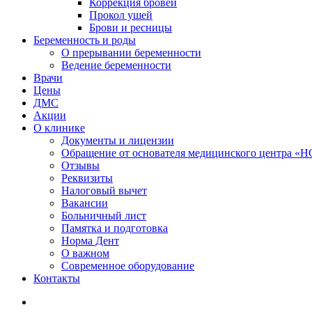
Коррекция бровей
Прокол ушей
Брови и ресницы
Беременность и роды
О прерывании беременности
Ведение беременности
Врачи
Цены
ДМС
Акции
О клинике
Документы и лицензии
Обращение от основателя медицинского центра 
Отзывы
Реквизиты
Налоговый вычет
Вакансии
Больничный лист
Памятка и подготовка
Норма Дент
О важном
Современное оборудование
Контакты