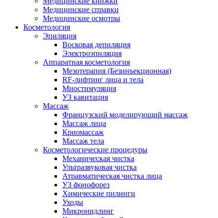
Медицинские книжки
Медицинские справки
Медицинские осмотры
Косметология
Эпиляция
Восковая депиляция
Электроэпиляция
Аппаратная косметология
Мезотерапия (Безинъекционная)
RF-лифтинг лица и тела
Миостимуляция
УЗ кавитация
Массаж
Французский моделирующий массаж
Массаж лица
Криомассаж
Массаж тела
Косметологические процедуры
Механическая чистка
Ультразвуковая чистка
Атравматическая чистка лица
УЗ фонофорез
Химические пилинги
Уходы
Микронидлинг