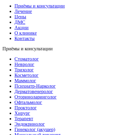
Приёмы и консультации
Лечение
Цены
ДМС
Акции
О клинике
Контакты
Приёмы и консультации
Стоматолог
Невролог
Трихолог
Косметолог
Маммолог
Психиатр-Нарколог
Дерматовенеролог
Оториноларинголог
Офтальмолог
Проктолог
Хирург
Терапевт
Эндокринолог
Гинеколог (акушер)
Мануальный терапевт