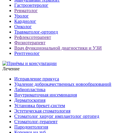
Гастроэнтеролог
Ревматолог
Уролог
Кардиолог
Онколог
Травматолог-ортопед
Рефлексотерапевт
Физиотерапевт
Врач функциональной диагностики и УЗИ
Рентгенолог
Лечение
Исправление прикуса
Удаление доброкачественных новообразований
Лабиопластика
Внутриматочная инсеминация
Дерматоскопия
Установка брекет-систем
Эстетическая стоматология
Стоматолог хирург имплантолог ортопед
Стоматолог-терапевт
Пародонтология
Коронки на зуб