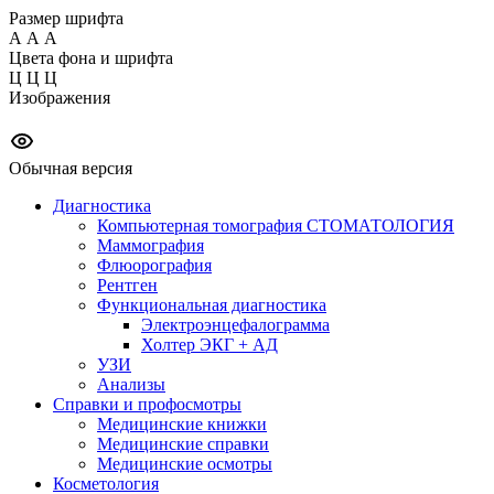
Размер шрифта
А
А
А
Цвета фона и шрифта
Ц
Ц
Ц
Изображения
Обычная версия
Диагностика
Компьютерная томография СТОМАТОЛОГИЯ
Маммография
Флюорография
Рентген
Функциональная диагностика
Электроэнцефалограмма
Холтер ЭКГ + АД
УЗИ
Анализы
Справки и профосмотры
Медицинские книжки
Медицинские справки
Медицинские осмотры
Косметология