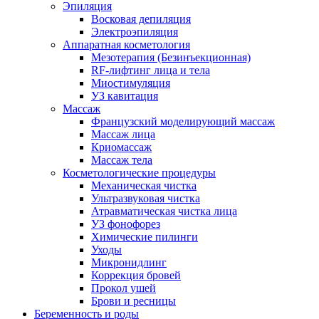
Эпиляция
Восковая депиляция
Электроэпиляция
Аппаратная косметология
Мезотерапия (Безинъекционная)
RF-лифтинг лица и тела
Миостимуляция
УЗ кавитация
Массаж
Французский моделирующий массаж
Массаж лица
Криомассаж
Массаж тела
Косметологические процедуры
Механическая чистка
Ультразвуковая чистка
Атравматическая чистка лица
УЗ фонофорез
Химические пилинги
Уходы
Микронидлинг
Коррекция бровей
Прокол ушей
Брови и ресницы
Беременность и роды