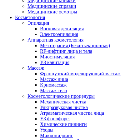
Медицинские книжки
Медицинские справки
Медицинские осмотры
Косметология
Эпиляция
Восковая депиляция
Электроэпиляция
Аппаратная косметология
Мезотерапия (Безинъекционная)
RF-лифтинг лица и тела
Миостимуляция
УЗ кавитация
Массаж
Французский моделирующий массаж
Массаж лица
Криомассаж
Массаж тела
Косметологические процедуры
Механическая чистка
Ультразвуковая чистка
Атравматическая чистка лица
УЗ фонофорез
Химические пилинги
Уходы
Микронидлинг