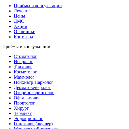
Приёмы и консультации
Лечение
Цены
ДМС
Акции
О клинике
Контакты
Приёмы и консультации
Стоматолог
Невролог
Трихолог
Косметолог
Маммолог
Психиатр-Нарколог
Дерматовенеролог
Оториноларинголог
Офтальмолог
Проктолог
Хирург
Терапевт
Эндокринолог
Гинеколог (акушер)
Мануальный терапевт