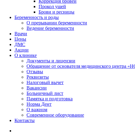
Коррекция бровей
Прокол ушей
Брови и ресницы
Беременность и роды
О прерывании беременности
Ведение беременности
Врачи
Цены
ДМС
Акции
О клинике
Документы и лицензии
Обращение от основателя медицинского центра 
Отзывы
Реквизиты
Налоговый вычет
Вакансии
Больничный лист
Памятка и подготовка
Норма Дент
О важном
Современное оборудование
Контакты