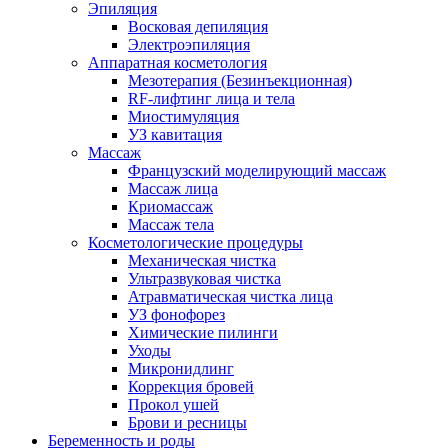
Эпиляция
Восковая депиляция
Электроэпиляция
Аппаратная косметология
Мезотерапия (Безинъекционная)
RF-лифтинг лица и тела
Миостимуляция
УЗ кавитация
Массаж
Французский моделирующий массаж
Массаж лица
Криомассаж
Массаж тела
Косметологические процедуры
Механическая чистка
Ультразвуковая чистка
Атравматическая чистка лица
УЗ фонофорез
Химические пилинги
Уходы
Микронидлинг
Коррекция бровей
Прокол ушей
Брови и ресницы
Беременность и роды