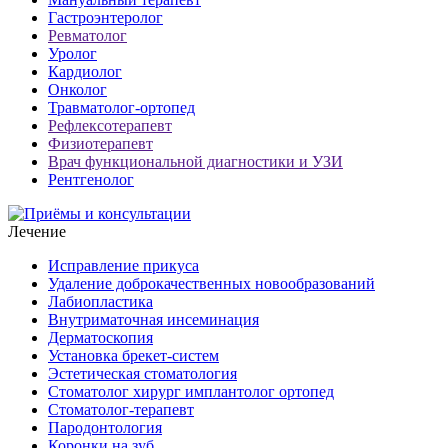
Гастроэнтеролог
Ревматолог
Уролог
Кардиолог
Онколог
Травматолог-ортопед
Рефлексотерапевт
Физиотерапевт
Врач функциональной диагностики и УЗИ
Рентгенолог
Лечение
Исправление прикуса
Удаление доброкачественных новообразований
Лабиопластика
Внутриматочная инсеминация
Дерматоскопия
Установка брекет-систем
Эстетическая стоматология
Стоматолог хирург имплантолог ортопед
Стоматолог-терапевт
Пародонтология
Коронки на зуб