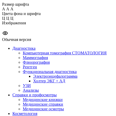
Размер шрифта
А
А
А
Цвета фона и шрифта
Ц
Ц
Ц
Изображения
Обычная версия
Диагностика
Компьютерная томография СТОМАТОЛОГИЯ
Маммография
Флюорография
Рентген
Функциональная диагностика
Электроэнцефалограмма
Холтер ЭКГ + АД
УЗИ
Анализы
Справки и профосмотры
Медицинские книжки
Медицинские справки
Медицинские осмотры
Косметология