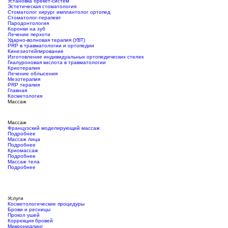
Установка брекет-систем
Эстетическая стоматология
Стоматолог хирург имплантолог ортопед
Стоматолог-терапевт
Пародонтология
Коронки на зуб
Лечение перхоти
Ударно-волновая терапия (УВТ)
PRP в травматологии и ортопедии
Кинезиотейпирование
Изготовление индивидуальных ортопедических стелек
Гиалуроновая кислота в травматологии
Криотерапия
Лечение облысения
Мезотерапия
PRP терапия
Главная
Косметология
Массаж
Массаж
Французский моделирующий массаж
Подробнее
Массаж лица
Подробнее
Криомассаж
Подробнее
Массаж тела
Подробнее
Услуги
Косметологические процедуры
Брови и ресницы
Прокол ушей
Коррекция бровей
Микронидлинг