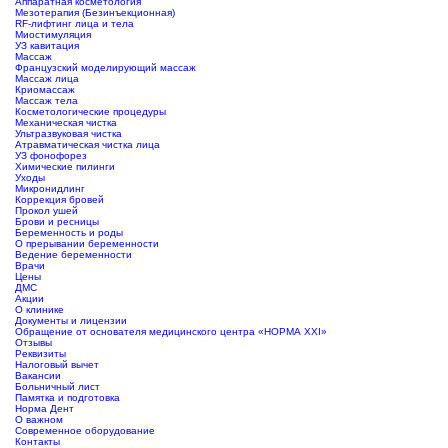
Аппаратная косметология
Мезотерапия (Безинъекционная)
RF-лифтинг лица и тела
Миостимуляция
УЗ кавитация
Массаж
Французский моделирующий массаж
Массаж лица
Криомассаж
Массаж тела
Косметологические процедуры
Механическая чистка
Ультразвуковая чистка
Атравматическая чистка лица
УЗ фонофорез
Химические пилинги
Уходы
Микронидлинг
Коррекция бровей
Прокол ушей
Брови и ресницы
Беременность и роды
О прерывании беременности
Ведение беременности
Врачи
Цены
ДМС
Акции
О клинике
Документы и лицензии
Обращение от основателя медицинского центра «НОРМА ХХI»
Отзывы
Реквизиты
Налоговый вычет
Вакансии
Больничный лист
Памятка и подготовка
Норма Дент
О важном
Современное оборудование
Контакты