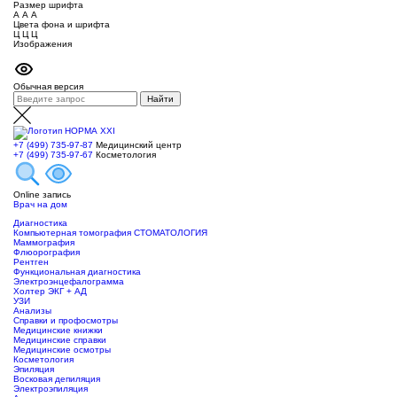
Размер шрифта
А
А
А
Цвета фона и шрифта
Ц
Ц
Ц
Изображения
Обычная версия
+7 (499) 735-97-87
Медицинский центр
+7 (499) 735-97-67
Косметология
Online запись
Врач на дом
Диагностика
Компьютерная томография СТОМАТОЛОГИЯ
Маммография
Флюорография
Рентген
Функциональная диагностика
Электроэнцефалограмма
Холтер ЭКГ + АД
УЗИ
Анализы
Справки и профосмотры
Медицинские книжки
Медицинские справки
Медицинские осмотры
Косметология
Эпиляция
Восковая депиляция
Электроэпиляция