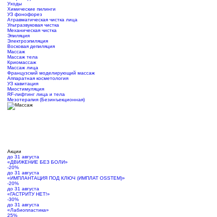
Уходы
Химические пилинги
УЗ фонофорез
Атравматическая чистка лица
Ультразвуковая чистка
Механическая чистка
Эпиляция
Электроэпиляция
Восковая депиляция
Массаж
Массаж тела
Криомассаж
Массаж лица
Французский моделирующий массаж
Аппаратная косметология
УЗ кавитация
Миостимуляция
RF-лифтинг лица и тела
Мезотерапия (Безинъекционная)
Акции
до 31 августа
«ДВИЖЕНИЕ БЕЗ БОЛИ»
-20%
до 31 августа
«ИМПЛАНТАЦИЯ ПОД КЛЮЧ (ИМПЛАТ OSSTEM)»
-20%
до 31 августа
«ГАСТРИТУ НЕТ!»
-30%
до 31 августа
«Лабиопластика»
25%