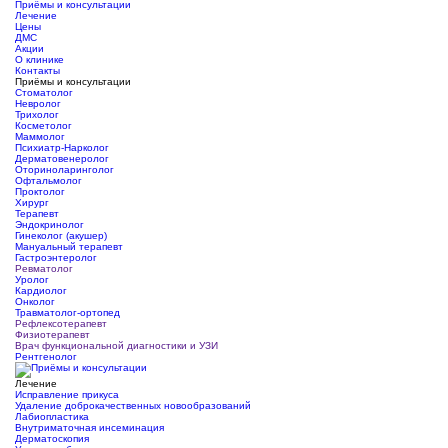
Приёмы и консультации
Лечение
Цены
ДМС
Акции
О клинике
Контакты
Приёмы и консультации
Стоматолог
Невролог
Трихолог
Косметолог
Маммолог
Психиатр-Нарколог
Дерматовенеролог
Оториноларинголог
Офтальмолог
Проктолог
Хирург
Терапевт
Эндокринолог
Гинеколог (акушер)
Мануальный терапевт
Гастроэнтеролог
Ревматолог
Уролог
Кардиолог
Онколог
Травматолог-ортопед
Рефлексотерапевт
Физиотерапевт
Врач функциональной диагностики и УЗИ
Рентгенолог
Лечение
Исправление прикуса
Удаление доброкачественных новообразований
Лабиопластика
Внутриматочная инсеминация
Дерматоскопия