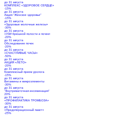
до 31 августа
КОМПЛЕКС «ЗДОРОВОЕ СЕРДЦЕ»
-15%
до 31 августа
Акция "Женское здоровье"
-15%
до 31 августа
«Здоровые молочные железы»
-30%
до 31 августа
«УЗИ брюшной полости и почек»
-20%
до 31 августа
Обследование почек
-20%
до 31 августа
«СЧАСТЛИВЫЕ ЧАСЫ»
-50%
до 31 августа
АКЦИЯ «ЛЕТО»
-20%
до 31 августа
Комплексный прием уролога
-15%
до 31 августа
Витамины и микроэлементы
-30%
до 31 августа
"Внутриматочная инсеминация"
20%
до 31 августа
«ПРОФИЛАКТИКА ТРОМБОЗА»
-30%
до 31 августа
«Предоперационный пакет»
-25%