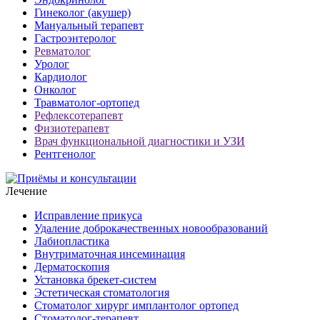
Гинеколог (акушер)
Мануальный терапевт
Гастроэнтеролог
Ревматолог
Уролог
Кардиолог
Онколог
Травматолог-ортопед
Рефлексотерапевт
Физиотерапевт
Врач функциональной диагностики и УЗИ
Рентгенолог
Лечение
Исправление прикуса
Удаление доброкачественных новообразований
Лабиопластика
Внутриматочная инсеминация
Дерматоскопия
Установка брекет-систем
Эстетическая стоматология
Стоматолог хирург имплантолог ортопед
Стоматолог-терапевт