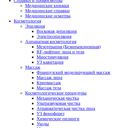
Справки и профосмотры
Медицинские книжки
Медицинские справки
Медицинские осмотры
Косметология
Эпиляция
Восковая депиляция
Электроэпиляция
Аппаратная косметология
Мезотерапия (Безинъекционная)
RF-лифтинг лица и тела
Миостимуляция
УЗ кавитация
Массаж
Французский моделирующий массаж
Массаж лица
Криомассаж
Массаж тела
Косметологические процедуры
Механическая чистка
Ультразвуковая чистка
Атравматическая чистка лица
УЗ фонофорез
Химические пилинги
Уходы