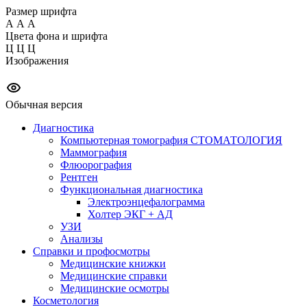
Размер шрифта
А
А
А
Цвета фона и шрифта
Ц
Ц
Ц
Изображения
Обычная версия
Диагностика
Компьютерная томография СТОМАТОЛОГИЯ
Маммография
Флюорография
Рентген
Функциональная диагностика
Электроэнцефалограмма
Холтер ЭКГ + АД
УЗИ
Анализы
Справки и профосмотры
Медицинские книжки
Медицинские справки
Медицинские осмотры
Косметология