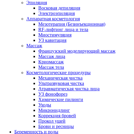
Эпиляция
Восковая депиляция
Электроэпиляция
Аппаратная косметология
Мезотерапия (Безинъекционная)
RF-лифтинг лица и тела
Миостимуляция
УЗ кавитация
Массаж
Французский моделирующий массаж
Массаж лица
Криомассаж
Массаж тела
Косметологические процедуры
Механическая чистка
Ультразвуковая чистка
Атравматическая чистка лица
УЗ фонофорез
Химические пилинги
Уходы
Микронидлинг
Коррекция бровей
Прокол ушей
Брови и ресницы
Беременность и роды