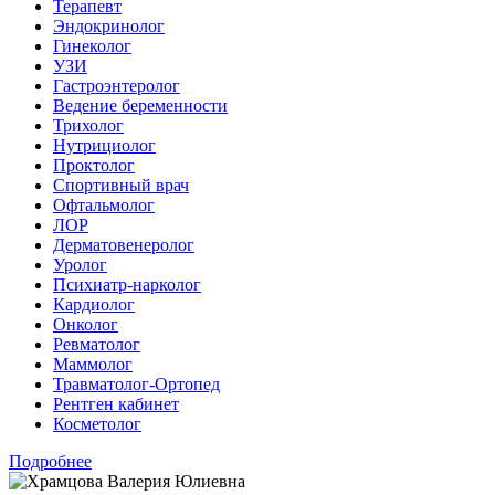
Терапевт
Эндокринолог
Гинеколог
УЗИ
Гастроэнтеролог
Ведение беременности
Трихолог
Нутрициолог
Проктолог
Спортивный врач
Офтальмолог
ЛОР
Дерматовенеролог
Уролог
Психиатр-нарколог
Кардиолог
Онколог
Ревматолог
Маммолог
Травматолог-Ортопед
Рентген кабинет
Косметолог
Подробнее