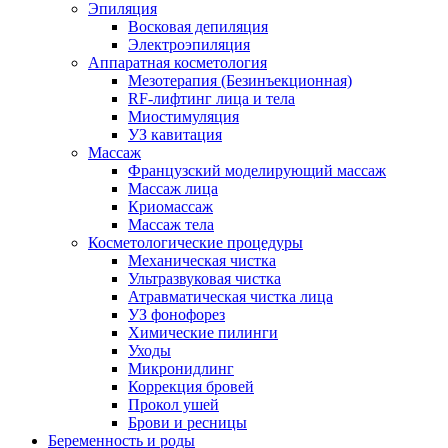
Эпиляция
Восковая депиляция
Электроэпиляция
Аппаратная косметология
Мезотерапия (Безинъекционная)
RF-лифтинг лица и тела
Миостимуляция
УЗ кавитация
Массаж
Французский моделирующий массаж
Массаж лица
Криомассаж
Массаж тела
Косметологические процедуры
Механическая чистка
Ультразвуковая чистка
Атравматическая чистка лица
УЗ фонофорез
Химические пилинги
Уходы
Микронидлинг
Коррекция бровей
Прокол ушей
Брови и ресницы
Беременность и роды