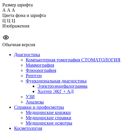
Размер шрифта
А
А
А
Цвета фона и шрифта
Ц
Ц
Ц
Изображения
Обычная версия
Диагностика
Компьютерная томография СТОМАТОЛОГИЯ
Маммография
Флюорография
Рентген
Функциональная диагностика
Электроэнцефалограмма
Холтер ЭКГ + АД
УЗИ
Анализы
Справки и профосмотры
Медицинские книжки
Медицинские справки
Медицинские осмотры
Косметология