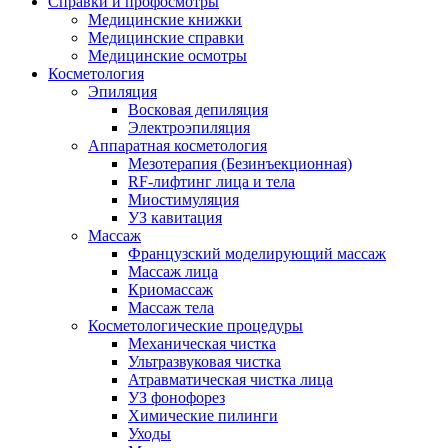
Справки и профосмотры
Медицинские книжки
Медицинские справки
Медицинские осмотры
Косметология
Эпиляция
Восковая депиляция
Электроэпиляция
Аппаратная косметология
Мезотерапия (Безинъекционная)
RF-лифтинг лица и тела
Миостимуляция
УЗ кавитация
Массаж
Французский моделирующий массаж
Массаж лица
Криомассаж
Массаж тела
Косметологические процедуры
Механическая чистка
Ультразвуковая чистка
Атравматическая чистка лица
УЗ фонофорез
Химические пилинги
Уходы