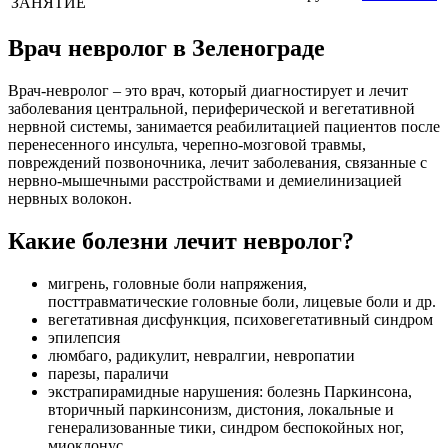
ЗАНЯТИЕ
Врач невролог в Зеленограде
Врач-невролог – это врач, который диагностирует и лечит
заболевания центральной, периферической и вегетативной
нервной системы, занимается реабилитацией пациентов после
перенесенного инсульта, черепно-мозговой травмы,
повреждений позвоночника, лечит заболевания, связанные с
нервно-мышечными расстройствами и демиелинизацией
нервных волокон.
Какие болезни лечит невролог?
мигрень, головные боли напряжения,
посттравматические головные боли, лицевые боли и др.
вегетативная дисфункция, психовегетативный синдром
эпилепсия
люмбаго, радикулит, невралгии, невропатии
парезы, параличи
экстрапирамидные нарушения: болезнь Паркинсона,
вторичный паркинсонизм, дистония, локальные и
генерализованные тики, синдром беспокойных ног,
миоклонус