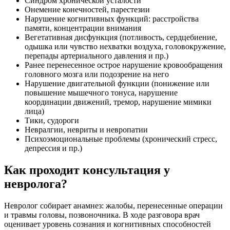
Синдром хронической усталости
Онемение конечностей, парестезии
Нарушение когнитивных функций: расстройства
памяти, концентрации внимания
Вегетативная дисфункция (потливость, сердцебиение,
одышка или чувство нехватки воздуха, головокружение,
перепады артериального давления и пр.)
Ранее перенесенное острое нарушение кровообращения
головного мозга или подозрение на него
Нарушение двигательной функции (понижение или
повышение мышечного тонуса, нарушение
координации движений, тремор, нарушение мимики
лица)
Тики, судороги
Невралгии, невриты и невропатии
Психоэмоциональные проблемы (хронический стресс,
депрессия и пр.)
Как проходит консультация у
невролога?
Невролог собирает анамнез: жалобы, перенесенные операции
и травмы головы, позвоночника. В ходе разговора врач
оценивает уровень сознания и когнитивных способностей