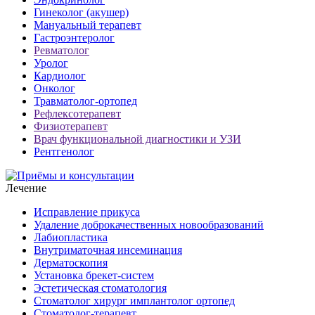
Гинеколог (акушер)
Мануальный терапевт
Гастроэнтеролог
Ревматолог
Уролог
Кардиолог
Онколог
Травматолог-ортопед
Рефлексотерапевт
Физиотерапевт
Врач функциональной диагностики и УЗИ
Рентгенолог
Лечение
Исправление прикуса
Удаление доброкачественных новообразований
Лабиопластика
Внутриматочная инсеминация
Дерматоскопия
Установка брекет-систем
Эстетическая стоматология
Стоматолог хирург имплантолог ортопед
Стоматолог-терапевт