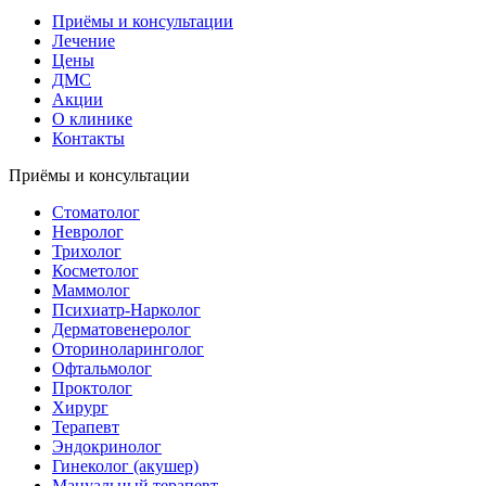
Приёмы и консультации
Лечение
Цены
ДМС
Акции
О клинике
Контакты
Приёмы и консультации
Стоматолог
Невролог
Трихолог
Косметолог
Маммолог
Психиатр-Нарколог
Дерматовенеролог
Оториноларинголог
Офтальмолог
Проктолог
Хирург
Терапевт
Эндокринолог
Гинеколог (акушер)
Мануальный терапевт