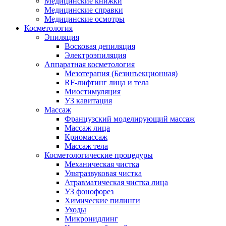
Медицинские книжки
Медицинские справки
Медицинские осмотры
Косметология
Эпиляция
Восковая депиляция
Электроэпиляция
Аппаратная косметология
Мезотерапия (Безинъекционная)
RF-лифтинг лица и тела
Миостимуляция
УЗ кавитация
Массаж
Французский моделирующий массаж
Массаж лица
Криомассаж
Массаж тела
Косметологические процедуры
Механическая чистка
Ультразвуковая чистка
Атравматическая чистка лица
УЗ фонофорез
Химические пилинги
Уходы
Микронидлинг