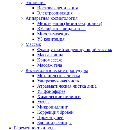
Эпиляция
Восковая депиляция
Электроэпиляция
Аппаратная косметология
Мезотерапия (Безинъекционная)
RF-лифтинг лица и тела
Миостимуляция
УЗ кавитация
Массаж
Французский моделирующий массаж
Массаж лица
Криомассаж
Массаж тела
Косметологические процедуры
Механическая чистка
Ультразвуковая чистка
Атравматическая чистка лица
УЗ фонофорез
Химические пилинги
Уходы
Микронидлинг
Коррекция бровей
Прокол ушей
Брови и ресницы
Беременность и роды