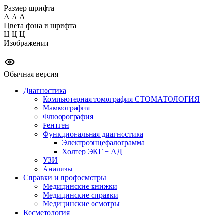
Размер шрифта
А
А
А
Цвета фона и шрифта
Ц
Ц
Ц
Изображения
Обычная версия
Диагностика
Компьютерная томография СТОМАТОЛОГИЯ
Маммография
Флюорография
Рентген
Функциональная диагностика
Электроэнцефалограмма
Холтер ЭКГ + АД
УЗИ
Анализы
Справки и профосмотры
Медицинские книжки
Медицинские справки
Медицинские осмотры
Косметология