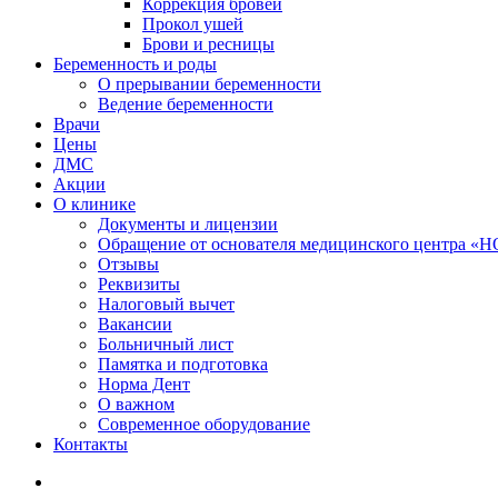
Коррекция бровей
Прокол ушей
Брови и ресницы
Беременность и роды
О прерывании беременности
Ведение беременности
Врачи
Цены
ДМС
Акции
О клинике
Документы и лицензии
Обращение от основателя медицинского центра 
Отзывы
Реквизиты
Налоговый вычет
Вакансии
Больничный лист
Памятка и подготовка
Норма Дент
О важном
Современное оборудование
Контакты