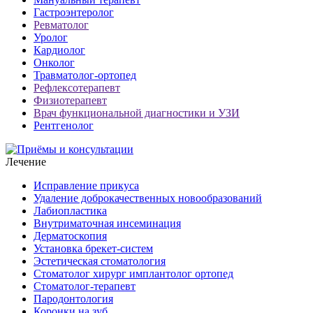
Гастроэнтеролог
Ревматолог
Уролог
Кардиолог
Онколог
Травматолог-ортопед
Рефлексотерапевт
Физиотерапевт
Врач функциональной диагностики и УЗИ
Рентгенолог
Лечение
Исправление прикуса
Удаление доброкачественных новообразований
Лабиопластика
Внутриматочная инсеминация
Дерматоскопия
Установка брекет-систем
Эстетическая стоматология
Стоматолог хирург имплантолог ортопед
Стоматолог-терапевт
Пародонтология
Коронки на зуб