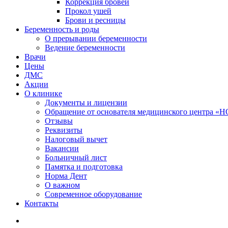
Коррекция бровей
Прокол ушей
Брови и ресницы
Беременность и роды
О прерывании беременности
Ведение беременности
Врачи
Цены
ДМС
Акции
О клинике
Документы и лицензии
Обращение от основателя медицинского центра 
Отзывы
Реквизиты
Налоговый вычет
Вакансии
Больничный лист
Памятка и подготовка
Норма Дент
О важном
Современное оборудование
Контакты