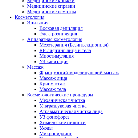
Медицинские книжки
Медицинские справки
Медицинские осмотры
Косметология
Эпиляция
Восковая депиляция
Электроэпиляция
Аппаратная косметология
Мезотерапия (Безинъекционная)
RF-лифтинг лица и тела
Миостимуляция
УЗ кавитация
Массаж
Французский моделирующий массаж
Массаж лица
Криомассаж
Массаж тела
Косметологические процедуры
Механическая чистка
Ультразвуковая чистка
Атравматическая чистка лица
УЗ фонофорез
Химические пилинги
Уходы
Микронидлинг