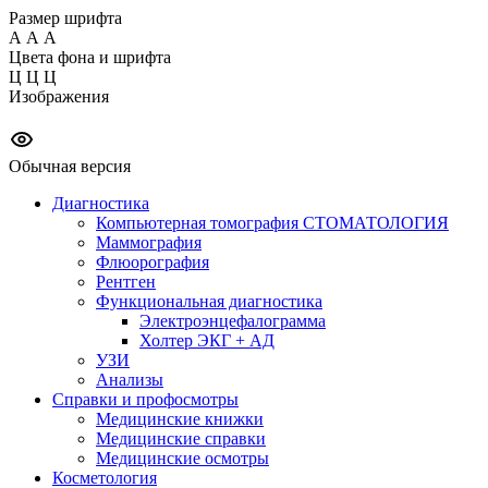
Размер шрифта
А
А
А
Цвета фона и шрифта
Ц
Ц
Ц
Изображения
Обычная версия
Диагностика
Компьютерная томография СТОМАТОЛОГИЯ
Маммография
Флюорография
Рентген
Функциональная диагностика
Электроэнцефалограмма
Холтер ЭКГ + АД
УЗИ
Анализы
Справки и профосмотры
Медицинские книжки
Медицинские справки
Медицинские осмотры
Косметология