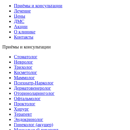
Приёмы и консультации
Лечение
Цены
ДМС
Акции
О клинике
Контакты
Приёмы и консультации
Стоматолог
Невролог
Трихолог
Косметолог
Маммолог
Психиатр-Нарколог
Дерматовенеролог
Оториноларинголог
Офтальмолог
Проктолог
Хирург
Терапевт
Эндокринолог
Гинеколог (акушер)
Мануальный терапевт