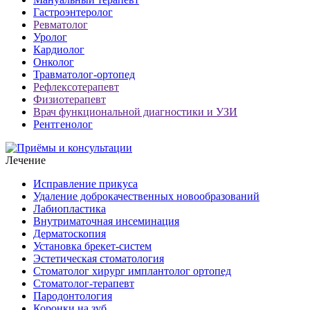
Гастроэнтеролог
Ревматолог
Уролог
Кардиолог
Онколог
Травматолог-ортопед
Рефлексотерапевт
Физиотерапевт
Врач функциональной диагностики и УЗИ
Рентгенолог
Лечение
Исправление прикуса
Удаление доброкачественных новообразований
Лабиопластика
Внутриматочная инсеминация
Дерматоскопия
Установка брекет-систем
Эстетическая стоматология
Стоматолог хирург имплантолог ортопед
Стоматолог-терапевт
Пародонтология
Коронки на зуб