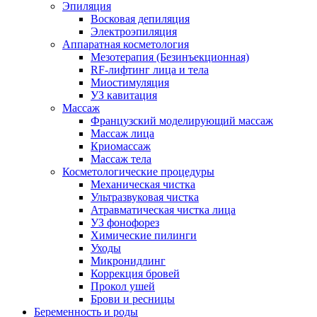
Эпиляция
Восковая депиляция
Электроэпиляция
Аппаратная косметология
Мезотерапия (Безинъекционная)
RF-лифтинг лица и тела
Миостимуляция
УЗ кавитация
Массаж
Французский моделирующий массаж
Массаж лица
Криомассаж
Массаж тела
Косметологические процедуры
Механическая чистка
Ультразвуковая чистка
Атравматическая чистка лица
УЗ фонофорез
Химические пилинги
Уходы
Микронидлинг
Коррекция бровей
Прокол ушей
Брови и ресницы
Беременность и роды