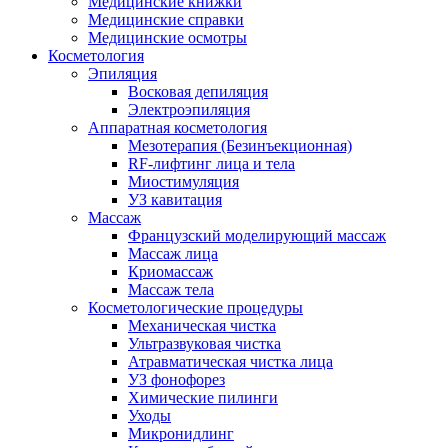
Медицинские книжки
Медицинские справки
Медицинские осмотры
Косметология
Эпиляция
Восковая депиляция
Электроэпиляция
Аппаратная косметология
Мезотерапия (Безинъекционная)
RF-лифтинг лица и тела
Миостимуляция
УЗ кавитация
Массаж
Французский моделирующий массаж
Массаж лица
Криомассаж
Массаж тела
Косметологические процедуры
Механическая чистка
Ультразвуковая чистка
Атравматическая чистка лица
УЗ фонофорез
Химические пилинги
Уходы
Микронидлинг