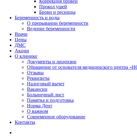
Коррекция бровей
Прокол ушей
Брови и ресницы
Беременность и роды
О прерывании беременности
Ведение беременности
Врачи
Цены
ДМС
Акции
О клинике
Документы и лицензии
Обращение от основателя медицинского центра 
Отзывы
Реквизиты
Налоговый вычет
Вакансии
Больничный лист
Памятка и подготовка
Норма Дент
О важном
Современное оборудование
Контакты