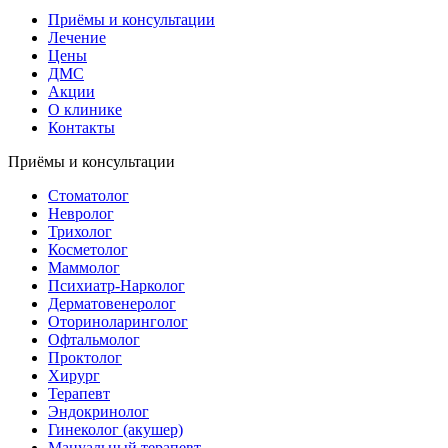
Приёмы и консультации
Лечение
Цены
ДМС
Акции
О клинике
Контакты
Приёмы и консультации
Стоматолог
Невролог
Трихолог
Косметолог
Маммолог
Психиатр-Нарколог
Дерматовенеролог
Оториноларинголог
Офтальмолог
Проктолог
Хирург
Терапевт
Эндокринолог
Гинеколог (акушер)
Мануальный терапевт