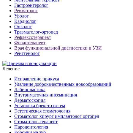
Гастроэнтеролог
Ревматолог
Уролог
Кардиолог
Онколог
Травматолог-ортопед
Рефлексотерапевт
Физиотерапевт
Врач функциональной диагностики и УЗИ
Рентгенолог
Лечение
Исправление прикуса
Удаление доброкачественных новообразований
Лабиопластика
Внутриматочная инсеминация
Дерматоскопия
Установка брекет-систем
Эстетическая стоматология
Стоматолог хирург имплантолог ортопед
Стоматолог-терапевт
Пародонтология
Коронки на зуб