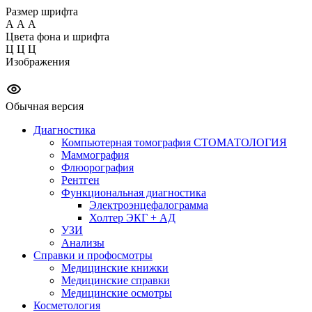
Размер шрифта
А
А
А
Цвета фона и шрифта
Ц
Ц
Ц
Изображения
Обычная версия
Диагностика
Компьютерная томография СТОМАТОЛОГИЯ
Маммография
Флюорография
Рентген
Функциональная диагностика
Электроэнцефалограмма
Холтер ЭКГ + АД
УЗИ
Анализы
Справки и профосмотры
Медицинские книжки
Медицинские справки
Медицинские осмотры
Косметология