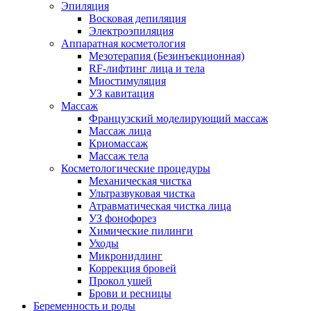
Эпиляция
Восковая депиляция
Электроэпиляция
Аппаратная косметология
Мезотерапия (Безинъекционная)
RF-лифтинг лица и тела
Миостимуляция
УЗ кавитация
Массаж
Французский моделирующий массаж
Массаж лица
Криомассаж
Массаж тела
Косметологические процедуры
Механическая чистка
Ультразвуковая чистка
Атравматическая чистка лица
УЗ фонофорез
Химические пилинги
Уходы
Микронидлинг
Коррекция бровей
Прокол ушей
Брови и ресницы
Беременность и роды