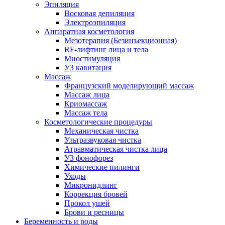
Эпиляция
Восковая депиляция
Электроэпиляция
Аппаратная косметология
Мезотерапия (Безинъекционная)
RF-лифтинг лица и тела
Миостимуляция
УЗ кавитация
Массаж
Французский моделирующий массаж
Массаж лица
Криомассаж
Массаж тела
Косметологические процедуры
Механическая чистка
Ультразвуковая чистка
Атравматическая чистка лица
УЗ фонофорез
Химические пилинги
Уходы
Микронидлинг
Коррекция бровей
Прокол ушей
Брови и ресницы
Беременность и роды