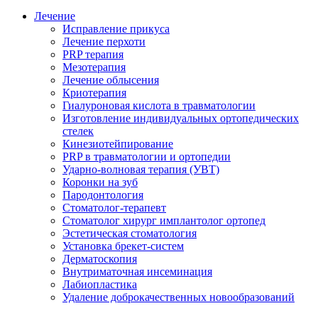
Лечение
Исправление прикуса
Лечение перхоти
PRP терапия
Мезотерапия
Лечение облысения
Криотерапия
Гиалуроновая кислота в травматологии
Изготовление индивидуальных ортопедических
стелек
Кинезиотейпирование
PRP в травматологии и ортопедии
Ударно-волновая терапия (УВТ)
Коронки на зуб
Пародонтология
Стоматолог-терапевт
Стоматолог хирург имплантолог ортопед
Эстетическая стоматология
Установка брекет-систем
Дерматоскопия
Внутриматочная инсеминация
Лабиопластика
Удаление доброкачественных новообразований