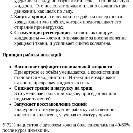
удерживают воду, образуя вязкий гель — синовиальную
жидкость. Это позволяет хрящам плавно скользить при
движении, как шелк по льду.
Защита хряща
- гиалуронат создаёт на поверхности
хряща защитную плёнку, которая предотвращает его
стирание при нагрузках.
Стимуляция регенерации
- кислота активирует
хондроциты — клетки, отвечающие за восстановление
хрящевой ткани, и усиливает синтез коллагена.
Принцип работы инъекций
Восполняет дефицит синовиальной жидкости
При артрозе её объём уменьшается, а консистенция
становится «водянистой». Инъекции возвращают
вязкость, превращая жидкость в гель.
Снижает трение и нагрузку на хрящ
Это уменьшает боль при ходьбе, приседаниях или
подъеме тяжестей.
Запускает восстановление тканей
Гиалуронат стимулирует выработку собственной
кислоты и коллагена, улучшая структуру хряща.
У 72% пациентов с артрозом колена боль снизилась на 40-60%
после курса инъекций.