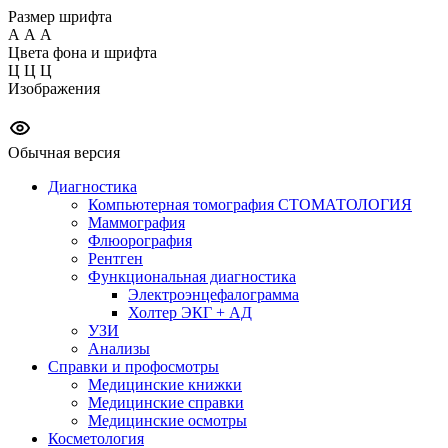
Размер шрифта
А
А
А
Цвета фона и шрифта
Ц
Ц
Ц
Изображения
Обычная версия
Диагностика
Компьютерная томография СТОМАТОЛОГИЯ
Маммография
Флюорография
Рентген
Функциональная диагностика
Электроэнцефалограмма
Холтер ЭКГ + АД
УЗИ
Анализы
Справки и профосмотры
Медицинские книжки
Медицинские справки
Медицинские осмотры
Косметология