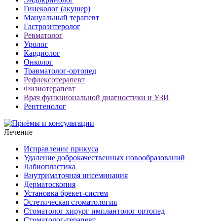
Гинеколог (акушер)
Мануальный терапевт
Гастроэнтеролог
Ревматолог
Уролог
Кардиолог
Онколог
Травматолог-ортопед
Рефлексотерапевт
Физиотерапевт
Врач функциональной диагностики и УЗИ
Рентгенолог
Лечение
Исправление прикуса
Удаление доброкачественных новообразований
Лабиопластика
Внутриматочная инсеминация
Дерматоскопия
Установка брекет-систем
Эстетическая стоматология
Стоматолог хирург имплантолог ортопед
Стоматолог-терапевт