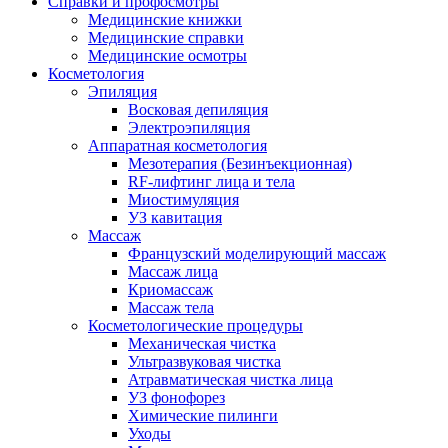
Справки и профосмотры
Медицинские книжки
Медицинские справки
Медицинские осмотры
Косметология
Эпиляция
Восковая депиляция
Электроэпиляция
Аппаратная косметология
Мезотерапия (Безинъекционная)
RF-лифтинг лица и тела
Миостимуляция
УЗ кавитация
Массаж
Французский моделирующий массаж
Массаж лица
Криомассаж
Массаж тела
Косметологические процедуры
Механическая чистка
Ультразвуковая чистка
Атравматическая чистка лица
УЗ фонофорез
Химические пилинги
Уходы