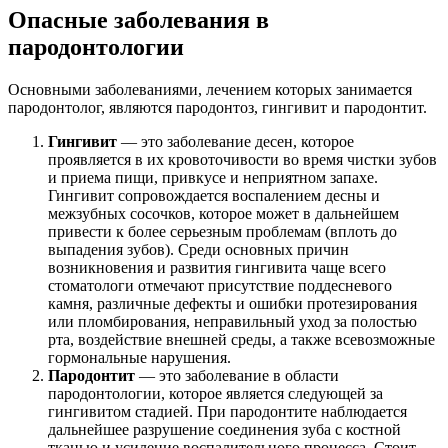
Опасные заболевания в
пародонтологии
Основными заболеваниями, лечением которых занимается
пародонтолог, являются пародонтоз, гингивит и пародонтит.
Гингивит
— это заболевание десен, которое
проявляется в их кровоточивости во время чистки зубов
и приема пищи, привкусе и неприятном запахе.
Гингивит сопровождается воспалением десны и
межзубных сосочков, которое может в дальнейшем
привести к более серьезным проблемам (вплоть до
выпадения зубов). Среди основных причин
возникновения и развития гингивита чаще всего
стоматологи отмечают присутствие поддесневого
камня, различные дефекты и ошибки протезирования
или пломбирования, неправильный уход за полостью
рта, воздействие внешней среды, а также всевозможные
гормональные нарушения.
Пародонтит
— это заболевание в области
пародонтологии, которое является следующей за
гингивитом стадией. При пародонтите наблюдается
дальнейшее разрушение соединения зуба с костной
тканью и усиление воспалительного процесса. Стоит