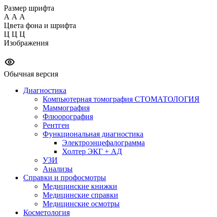
Размер шрифта
А
А
А
Цвета фона и шрифта
Ц
Ц
Ц
Изображения
Обычная версия
Диагностика
Компьютерная томография СТОМАТОЛОГИЯ
Маммография
Флюорография
Рентген
Функциональная диагностика
Электроэнцефалограмма
Холтер ЭКГ + АД
УЗИ
Анализы
Справки и профосмотры
Медицинские книжки
Медицинские справки
Медицинские осмотры
Косметология