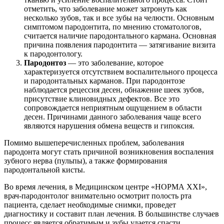
отметить, что заболевание может затронуть как
несколько зубов, так и все зубы на челюсти. Основным
симптомом пародонтита, по мнению стоматологов,
считается наличие пародонтального кармана. Основная
причина появления пародонтита — затягивание визита
к пародонтологу.
Пародонтоз
— это заболевание, которое
характеризуется отсутствием воспалительного процесса
и пародонтальных карманов. При пародонтозе
наблюдается рецессия десен, обнажение шеек зубов,
присутствие клиновидных дефектов. Все это
сопровождается неприятным ощущением в области
десен. Причинами данного заболевания чаще всего
являются нарушения обмена веществ и гипоксия.
Помимо вышеперечисленных проблем, заболевания
пародонта могут стать причиной возникновения воспаления
зубного нерва (пульпы), а также формирования
пародонтальной кисты.
Во время лечения, в Медицинском центре «НОРМА ХХI»,
врач-пародонтолог внимательно осмотрит полость рта
пациента, сделает необходимые снимки, проведет
диагностику и составит план лечения. В большинстве случаев
процесс является обратимым и зубы удается спасти.