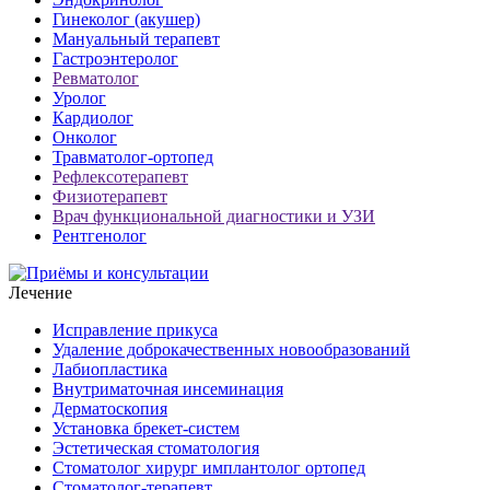
Гинеколог (акушер)
Мануальный терапевт
Гастроэнтеролог
Ревматолог
Уролог
Кардиолог
Онколог
Травматолог-ортопед
Рефлексотерапевт
Физиотерапевт
Врач функциональной диагностики и УЗИ
Рентгенолог
Лечение
Исправление прикуса
Удаление доброкачественных новообразований
Лабиопластика
Внутриматочная инсеминация
Дерматоскопия
Установка брекет-систем
Эстетическая стоматология
Стоматолог хирург имплантолог ортопед
Стоматолог-терапевт