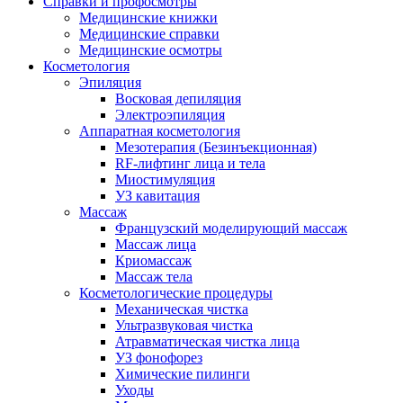
Справки и профосмотры
Медицинские книжки
Медицинские справки
Медицинские осмотры
Косметология
Эпиляция
Восковая депиляция
Электроэпиляция
Аппаратная косметология
Мезотерапия (Безинъекционная)
RF-лифтинг лица и тела
Миостимуляция
УЗ кавитация
Массаж
Французский моделирующий массаж
Массаж лица
Криомассаж
Массаж тела
Косметологические процедуры
Механическая чистка
Ультразвуковая чистка
Атравматическая чистка лица
УЗ фонофорез
Химические пилинги
Уходы