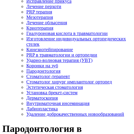
Исправление прикуса
Лечение перхоти
PRP терапия
Мезотерапия
Лечение облысения
Криотерапия
Гиалуроновая кислота в травматологии
Изготовление индивидуальных ортопедических
стелек
Кинезиотейпирование
PRP в травматологии и ортопедии
Ударно-волновая терапия (УВТ)
Коронки на зуб
Пародонтология
Стоматолог-терапевт
Стоматолог хирург имплантолог ортопед
Эстетическая стоматология
Установка брекет-систем
Дерматоскопия
Внутриматочная инсеминация
Лабиопластика
Удаление доброкачественных новообразований
Пародонтология в