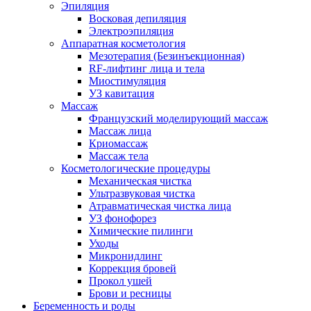
Эпиляция
Восковая депиляция
Электроэпиляция
Аппаратная косметология
Мезотерапия (Безинъекционная)
RF-лифтинг лица и тела
Миостимуляция
УЗ кавитация
Массаж
Французский моделирующий массаж
Массаж лица
Криомассаж
Массаж тела
Косметологические процедуры
Механическая чистка
Ультразвуковая чистка
Атравматическая чистка лица
УЗ фонофорез
Химические пилинги
Уходы
Микронидлинг
Коррекция бровей
Прокол ушей
Брови и ресницы
Беременность и роды